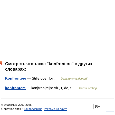
Смотреть что такое "konfrontere" в других
словарях:
Konfrontere
— Stille over for …
Danske encyklopædi
konfrontere
— kon|fron|te|re vb., r, de, t …
Dansk ordbog
© Академик, 2000-2026
18+
Обратная связь:
Техподдержка
,
Реклама на сайте